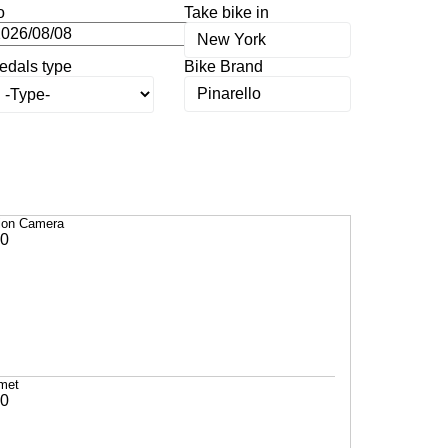
o
Take bike in
edals type
Bike Brand
ion Camera
0
met
0