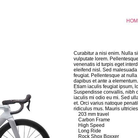
HOM
Curabitur a nisi enim. Nulla
vulputate lorem. Pellentesque
venenatis id turpis eget inter
eleifend nisl. Sed malesuada
feugiat. Pellentesque at nulla a
dapibus et ante a elementum. 
Etiam iaculis feugiat ipsum, lob
Suspendisse convallis, nibh qu
iaculis mi odio eu mi. Sed ull
et. Orci varius natoque penat
ridiculus mus. Mauris ultricie
203 mm travel
Carbon Frame
High Speed
Long Ride
Rock Shox Boxxer