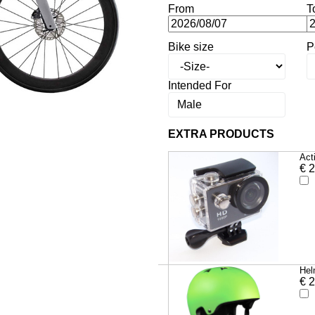
From
T
Bike size
P
Intended For
EXTRA PRODUCTS
Act
€
2
Hel
€
2