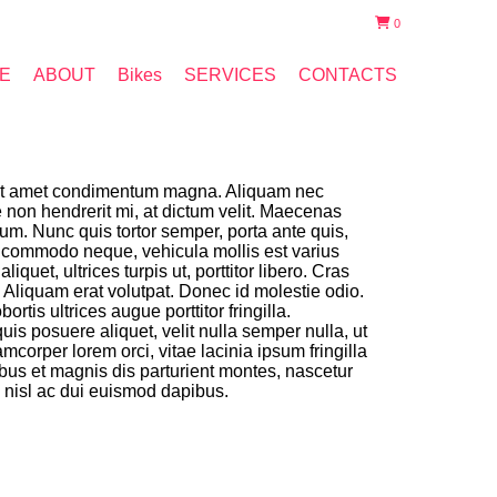
0
E
ABOUT
Bikes
SERVICES
CONTACTS
 sit amet condimentum magna. Aliquam nec
 non hendrerit mi, at dictum velit. Maecenas
dum. Nunc quis tortor semper, porta ante quis,
 commodo neque, vehicula mollis est varius
liquet, ultrices turpis ut, porttitor libero. Cras
Aliquam erat volutpat. Donec id molestie odio.
ortis ultrices augue porttitor fringilla.
is posuere aliquet, velit nulla semper nulla, ut
amcorper lorem orci, vitae lacinia ipsum fringilla
ibus et magnis dis parturient montes, nascetur
s nisl ac dui euismod dapibus.